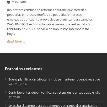
10 Oct 2018
IRS destaca cambios en reforma tributaria que afectan a
pequeñas empresas; dueños de pequeñas empresas,
empleados por cuenta propia deben planificar para cambios
WASHINGTON — Con sólo varios meses que restan del año
tributario de 2018, el Servicio de Impuestos Internos instó
hoy...
Read More →
Entradas recientes
Buena planificación tributaria incluye mantener buenos registros
julio 23, 2019
Contribuyentes deben verificar su retención lo antes posible
julio
22, 2019
Se acaba el tiempo para que algunos veteranos discapacitados