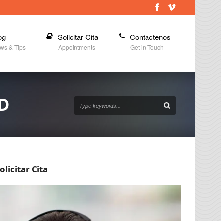
og
Solicitar Cita
Contactenos
ws & Tips
Appointments
Get in Touch
D
olicitar Cita