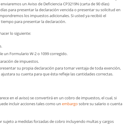
le enviaremos un Aviso de Deficiencia CP3219N (carta de 90 días)
as para presentar la declaración vencida o presentar su solicitud en
impondremos los impuestos adicionales. Si usted ya recibió el
 tiempo para presentar la declaración.
hacer lo siguiente:
s.
víe un Formulario W-2 o 1099 corregido.
laración de impuestos.
 presentar su propia declaración para tomar ventaja de toda exención,
ajustara su cuenta para que ésta refleje las cantidades correctas.
ece en el aviso) se convertirá en un cobro de impuestos, el cual, si
puede incluir acciones tales como un
embargo
sobre su salario o cuenta
tar sujeto a medidas forzadas de cobro incluyendo multas y cargos