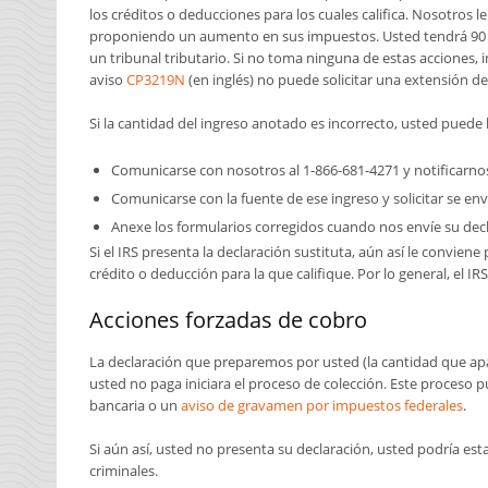
los créditos o deducciones para los cuales califica. Nosotros 
proponiendo un aumento en sus impuestos. Usted tendrá 90 dí
un tribunal tributario. Si no toma ninguna de estas acciones, 
aviso
CP3219N
(en inglés) no puede solicitar una extensión de
Si la cantidad del ingreso anotado es incorrecto, usted puede 
Comunicarse con nosotros al 1-866-681-4271 y notificarno
Comunicarse con la fuente de ese ingreso y solicitar se en
Anexe los formularios corregidos cuando nos envíe su dec
Si el
IRS
presenta la declaración sustituta, aún así le conviene
crédito o deducción para la que califique. Por lo general, el
IRS
Acciones forzadas de cobro
La declaración que preparemos por usted (la cantidad que apar
usted no paga iniciara el proceso de colección. Este proceso 
bancaria o un
aviso de gravamen por impuestos federales
.
Si aún así, usted no presenta su declaración, usted podría es
criminales.