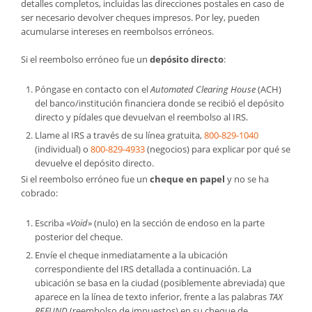
detalles completos, incluidas las direcciones postales en caso de
ser necesario devolver cheques impresos. Por ley, pueden
acumularse intereses en reembolsos erróneos.
Si el reembolso erróneo fue un
depósito directo
:
Póngase en contacto con el
Automated Clearing House
(ACH)
del banco/institución financiera donde se recibió el depósito
directo y pídales que devuelvan el reembolso al IRS.
Llame al IRS a través de su línea gratuita,
800-829-1040
(individual) o
800-829-4933
(negocios) para explicar por qué se
devuelve el depósito directo.
Si el reembolso erróneo fue un
cheque en papel
y no se ha
cobrado:
Escriba «
Void
» (nulo) en la sección de endoso en la parte
posterior del cheque.
Envíe el cheque inmediatamente a la ubicación
correspondiente del IRS detallada a continuación. La
ubicación se basa en la ciudad (posiblemente abreviada) que
aparece en la línea de texto inferior, frente a las palabras
TAX
REFUND
(reembolso de impuestos) en su cheque de