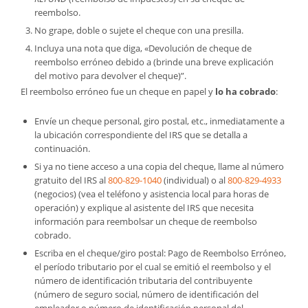
reembolso.
No grape, doble o sujete el cheque con una presilla.
Incluya una nota que diga, «Devolución de cheque de
reembolso erróneo debido a (brinde una breve explicación
del motivo para devolver el cheque)”.
El reembolso erróneo fue un cheque en papel y
lo ha cobrado
:
Envíe un cheque personal, giro postal, etc., inmediatamente a
la ubicación correspondiente del IRS que se detalla a
continuación.
Si ya no tiene acceso a una copia del cheque, llame al número
gratuito del IRS al
800-829-1040
(individual) o al
800-829-4933
(negocios) (vea el teléfono y asistencia local para horas de
operación) y explique al asistente del IRS que necesita
información para reembolsar un cheque de reembolso
cobrado.
Escriba en el cheque/giro postal: Pago de Reembolso Erróneo,
el período tributario por el cual se emitió el reembolso y el
número de identificación tributaria del contribuyente
(número de seguro social, número de identificación del
empleador o número de identificación personal del