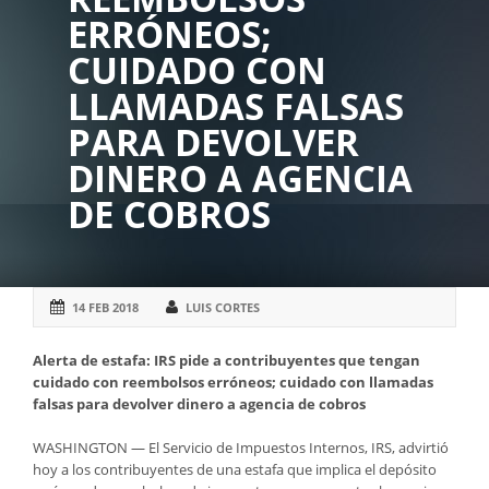
ERRÓNEOS;
CUIDADO CON
LLAMADAS FALSAS
PARA DEVOLVER
DINERO A AGENCIA
DE COBROS
14 FEB 2018
LUIS CORTES
Alerta de estafa: IRS pide a contribuyentes que tengan
cuidado con reembolsos erróneos; cuidado con llamadas
falsas para devolver dinero a agencia de cobros
WASHINGTON — El Servicio de Impuestos Internos, IRS, advirtió
hoy a los contribuyentes de una estafa que implica el depósito